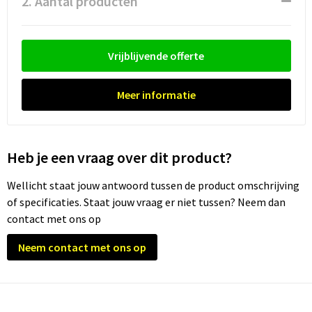
2. Aantal producten
Waterflesjes
Promotietassen
Veiligheidssignalering en Verlichting
Reistassen
Veiligheidsvesten en Veiligheidshesjes
Vrijblijvende offerte
Reistassensets
Vesten
Meer informatie
Rugzakken bedrukken
Oog- en gelaatsbescherming
Schoenentassen
Gehoorbescherming
Heb je een vraag over dit product?
Schoudertassen
Ademhalingsbescherming
Wellicht staat jouw antwoord tussen de product omschrijving
of specificaties. Staat jouw vraag er niet tussen? Neem dan
Sporttassen
Valbeveiliging
contact met ons op
Strandtassen
Neem contact met ons op
Tablettassen
Toilettassen