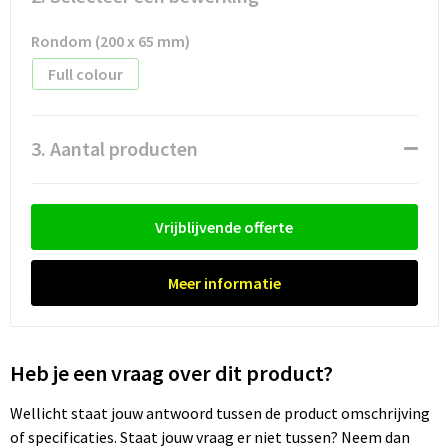
Waterflesjes
Promotietassen
Veiligheidssignalering en Verlichting
Rondom (200 x 65 mm)
Reistassen
Veiligheidsvesten en Veiligheidshesjes
Full colour
Reistassensets
Vesten
3. Aantal producten
Rugzakken bedrukken
Oog- en gelaatsbescherming
Schoenentassen
Gehoorbescherming
Vrijblijvende offerte
Schoudertassen
Ademhalingsbescherming
Meer informatie
Sporttassen
Valbeveiliging
Strandtassen
Heb je een vraag over dit product?
Tablettassen
Wellicht staat jouw antwoord tussen de product omschrijving
of specificaties. Staat jouw vraag er niet tussen? Neem dan
Toilettassen