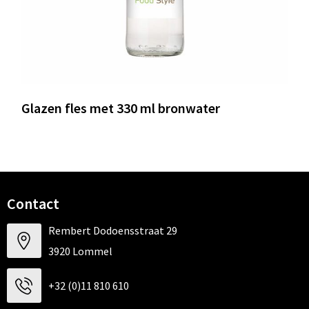
Glazen fles met 330 ml bronwater
Contact
Rembert Dodoensstraat 29
3920 Lommel
+32 (0)11 810 610