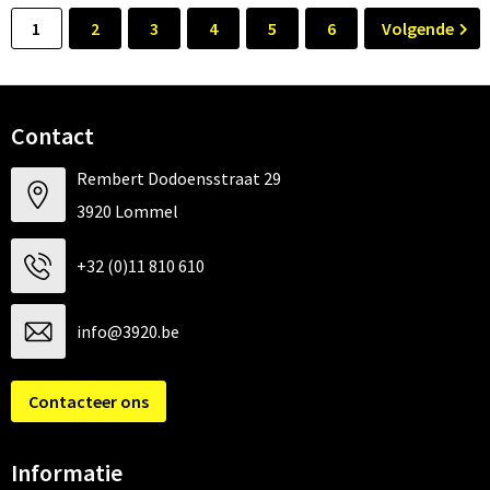
1
2
3
4
5
6
Volgende
Contact
Rembert Dodoensstraat 29
3920 Lommel
+32 (0)11 810 610
info@3920.be
Contacteer ons
Informatie