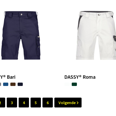
Y® Bari
DASSY® Roma
2
3
4
5
6
Volgende