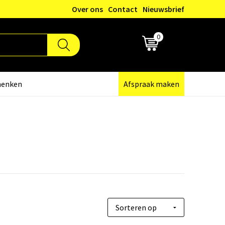
Over ons
Contact
Nieuwsbrief
0
€ 0,00
henken
Afspraak maken