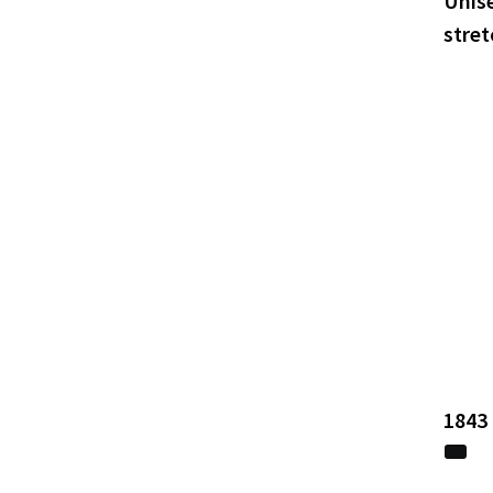
Unis
stre
1843