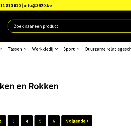
11 810 610 | info@3920.be
Tassen
Werkkledij
Sport
Duurzame relatiegesc
ken en Rokken
2
3
4
5
6
Volgende