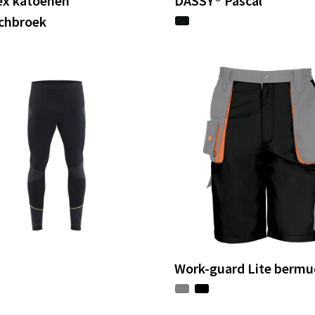
ex katoenen
DASSY® Pascal
tchbroek
Work-guard Lite berm