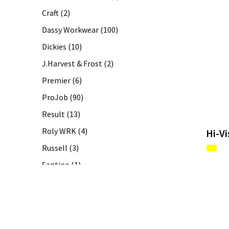
Craft
(2)
Dassy Workwear
(100)
Dickies
(10)
J.Harvest & Frost
(2)
Premier
(6)
ProJob
(90)
Result
(13)
Roly WRK
(4)
Hi-Vi
Russell
(3)
Santino
(1)
TRICORP PREMIUM
(1)
TRICORP SAFETY
(12)
TRICORP WORKWEAR
(46)