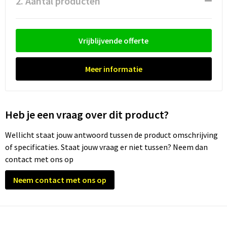
2. Aantal producten
Waterflesjes
Promotietassen
Veiligheidssignalering en Verlichting
Reistassen
Veiligheidsvesten en Veiligheidshesjes
Vrijblijvende offerte
Reistassensets
Vesten
Meer informatie
Rugzakken bedrukken
Oog- en gelaatsbescherming
Schoenentassen
Gehoorbescherming
Heb je een vraag over dit product?
Schoudertassen
Ademhalingsbescherming
Wellicht staat jouw antwoord tussen de product omschrijving
of specificaties. Staat jouw vraag er niet tussen? Neem dan
Sporttassen
Valbeveiliging
contact met ons op
Strandtassen
Neem contact met ons op
Tablettassen
Toilettassen