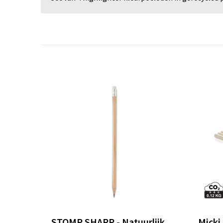
STOMP SHARP - Natuurlijk
Micki