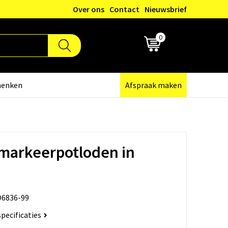
Over ons
Contact
Nieuwsbrief
0
€ 0,00
henken
Afspraak maken
markeerpotloden in
6836-99
specificaties