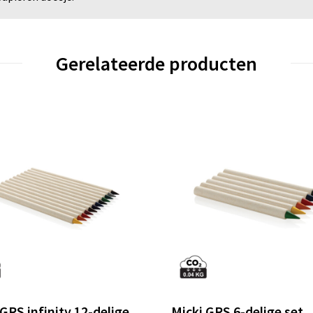
Gerelateerde producten
 GRS infinity 12-delige
Micki GRS 6-delige set