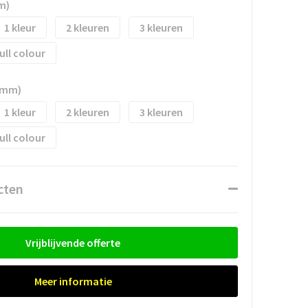
m)
1
2
3
ull colour
 mm)
1
2
3
ull colour
cten
Vrijblijvende offerte
Meer informatie