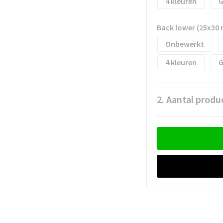
4
G
Back lower (25x30
Onbewerkt
4
G
2. Aantal produ