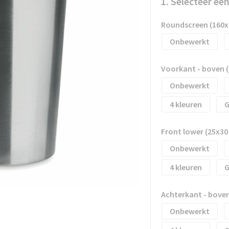
1. Selecteer ee
Roundscreen (160
Onbewerkt
Voorkant - boven 
Onbewerkt
4
G
Front lower (25x3
Onbewerkt
4
G
Achterkant - bove
Onbewerkt