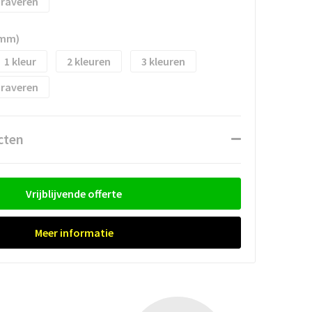
raveren
 mm)
1
2
3
raveren
cten
Vrijblijvende offerte
Meer informatie