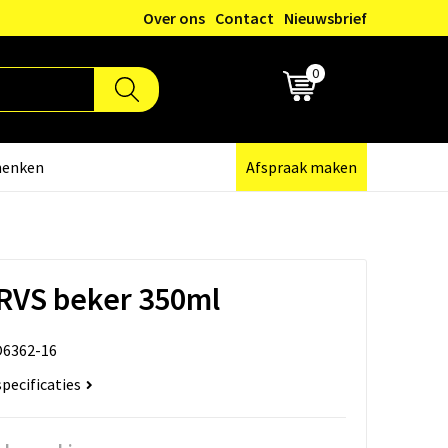
Over ons
Contact
Nieuwsbrief
0
€ 0,00
henken
Afspraak maken
RVS beker 350ml
6362-16
specificaties