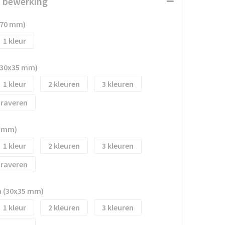
n bewerking
x70 mm)
1
(30x35 mm)
1
2
3
raveren
0 mm)
1
2
3
raveren
n (30x35 mm)
1
2
3