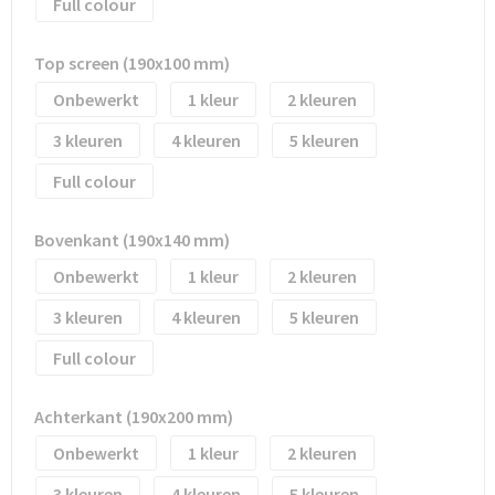
Waterflesjes
Promotietassen
Veiligheidssignalering en Verlichting
Full colour
Reistassen
Veiligheidsvesten en Veiligheidshesjes
Top screen (190x100 mm)
Onbewerkt
1
2
Reistassensets
Vesten
3
4
5
Rugzakken bedrukken
Oog- en gelaatsbescherming
Full colour
Schoenentassen
Gehoorbescherming
Bovenkant (190x140 mm)
Schoudertassen
Ademhalingsbescherming
Onbewerkt
1
2
3
4
5
Sporttassen
Valbeveiliging
Full colour
Strandtassen
Achterkant (190x200 mm)
Tablettassen
Onbewerkt
1
2
Toilettassen
3
4
5