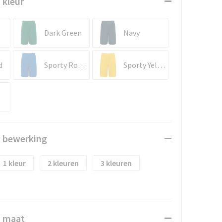
 kleur
Dark Green
Navy
d
Sporty Royal Blue
Sporty Yellow
n bewerking
1
2
3
n maat