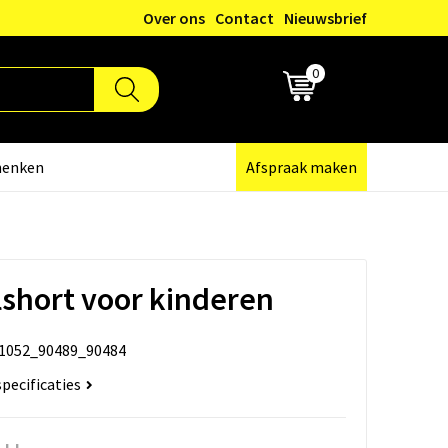
Over ons
Contact
Nieuwsbrief
0
€ 0,00
henken
Afspraak maken
short voor kinderen
1052_90489_90484
specificaties