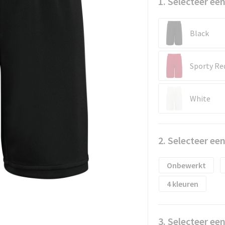
1. Selecteer een
Black
Sporty Re
White
2. Selecteer ee
Onbewerkt
4
3. Selecteer ee