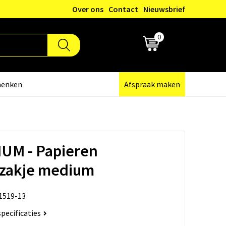
Over ons
Contact
Nieuwsbrief
0
€ 0,00
henken
Afspraak maken
UM - Papieren
zakje medium
1519-13
specificaties