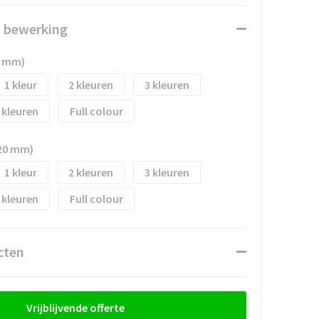
n bewerking
0 mm)
1
2
3
Full colour
20 mm)
1
2
3
Full colour
cten
Vrijblijvende offerte