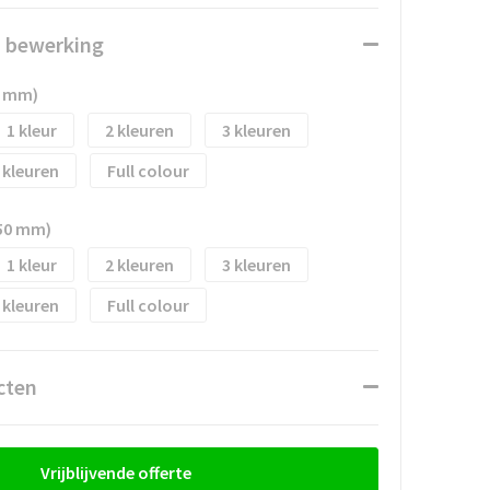
n bewerking
0 mm)
1
2
3
Full colour
50 mm)
1
2
3
Full colour
cten
Vrijblijvende offerte