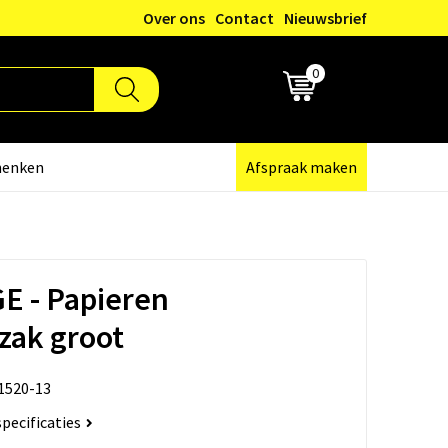
Over ons
Contact
Nieuwsbrief
0
€ 0,00
henken
Afspraak maken
E - Papieren
zak groot
1520-13
specificaties