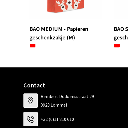
BAO MEDIUM - Papieren
BAO S
geschenkzakje (M)
gesch
Contact
Rembert Dodoensstraat 29
3920 Lommel
+32 (0)11 810 610