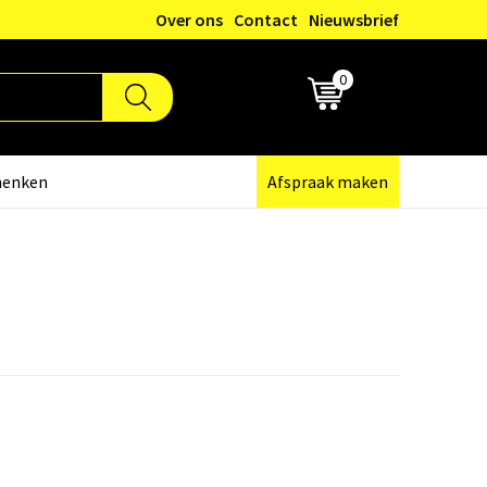
Over ons
Contact
Nieuwsbrief
0
€ 0,00
henken
Afspraak maken