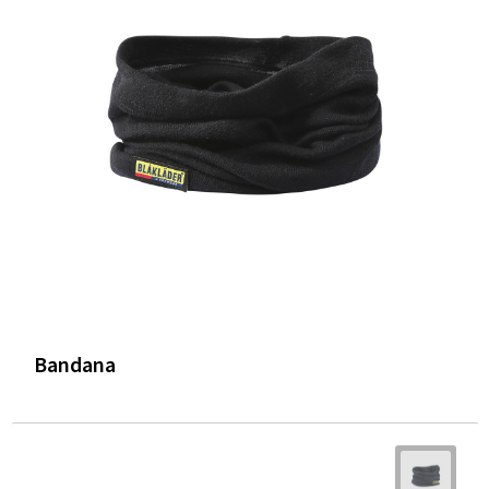
Bandana