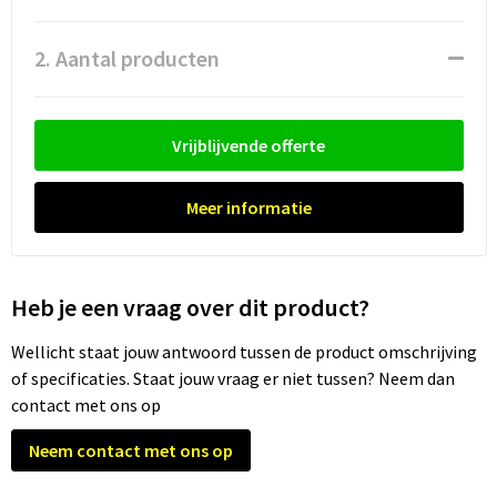
Waterflesjes
Promotietassen
Veiligheidssignalering en Verlichting
2. Aantal producten
Reistassen
Veiligheidsvesten en Veiligheidshesjes
Reistassensets
Vesten
Vrijblijvende offerte
Rugzakken bedrukken
Oog- en gelaatsbescherming
Meer informatie
Schoenentassen
Gehoorbescherming
Schoudertassen
Ademhalingsbescherming
Heb je een vraag over dit product?
Sporttassen
Valbeveiliging
Wellicht staat jouw antwoord tussen de product omschrijving
of specificaties. Staat jouw vraag er niet tussen? Neem dan
Strandtassen
contact met ons op
Tablettassen
Neem contact met ons op
Toilettassen