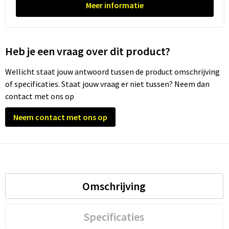
Meer informatie
Trolleys
Waterbestendige tassen
Heb je een vraag over dit product?
Wellicht staat jouw antwoord tussen de product omschrijving
of specificaties. Staat jouw vraag er niet tussen? Neem dan
contact met ons op
Neem contact met ons op
Omschrijving
Specificaties