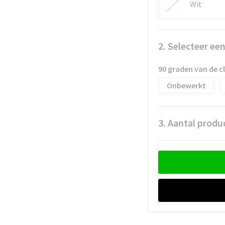
Wit
2. Selecteer ee
90 graden van de 
Onbewerkt
3. Aantal produ