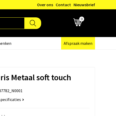
Over ons
Contact
Nieuwsbrief
0
€ 0,00
henken
Afspraak maken
ris Metaal soft touch
87782_N0001
specificaties