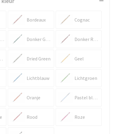
 kleur
Bordeaux
Cognac
onker bruin
Donker Groen
Donker Rood
erblauw
Dried Green
Geel
Lichtblauw
Lichtgroen
Oranje
Pastel blauw
e
Rood
Roze