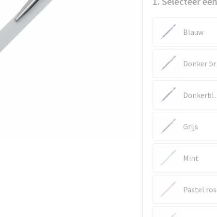
1. Selecteer een
Blauw
D
Donk
Grijs
Mint
Pastel ros