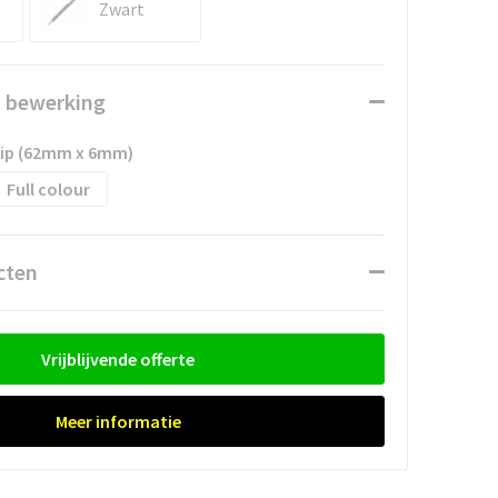
Zwart
n bewerking
clip (62mm x 6mm)
Full colour
cten
Vrijblijvende offerte
Meer informatie