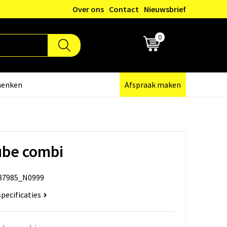
Over ons
Contact
Nieuwsbrief
0
€ 0,00
henken
Afspraak maken
ube combi
87985_N0999
specificaties