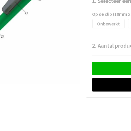
1. Selecteer ee
Op de clip (10mm 
Onbewerkt
2. Aantal produ