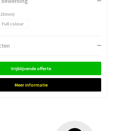
n bewerking
x 25mm)
Full colour
cten
Vrijblijvende offerte
Meer informatie