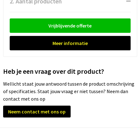
2. Aantal producten
Waterflesjes
Promotietassen
Veiligheidssignalering en Verlichting
Reistassen
Veiligheidsvesten en Veiligheidshesjes
Vrijblijvende offerte
Reistassensets
Vesten
Meer informatie
Rugzakken bedrukken
Oog- en gelaatsbescherming
Schoenentassen
Gehoorbescherming
Heb je een vraag over dit product?
Schoudertassen
Ademhalingsbescherming
Wellicht staat jouw antwoord tussen de product omschrijving
of specificaties. Staat jouw vraag er niet tussen? Neem dan
Sporttassen
Valbeveiliging
contact met ons op
Strandtassen
Neem contact met ons op
Tablettassen
Toilettassen