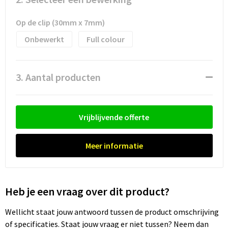
Waterflesjes
Promotietassen
Veiligheidssignalering en Verlichting
Op de clip (30mm x 7mm)
Reistassen
Veiligheidsvesten en Veiligheidshesjes
Onbewerkt
Full colour
Reistassensets
Vesten
3. Aantal producten
Rugzakken bedrukken
Oog- en gelaatsbescherming
Schoenentassen
Gehoorbescherming
Vrijblijvende offerte
Schoudertassen
Ademhalingsbescherming
Meer informatie
Sporttassen
Valbeveiliging
Strandtassen
Heb je een vraag over dit product?
Tablettassen
Wellicht staat jouw antwoord tussen de product omschrijving
of specificaties. Staat jouw vraag er niet tussen? Neem dan
Toilettassen