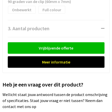
Waterflesjes
Promotietassen
Veiligheidssignalering en Verlichting
90 graden van de clip (60mm x 7mm)
Onbewerkt
Full colour
Reistassen
Veiligheidsvesten en Veiligheidshesjes
Reistassensets
Vesten
3. Aantal producten
Rugzakken bedrukken
Oog- en gelaatsbescherming
Vrijblijvende offerte
Schoenentassen
Gehoorbescherming
Schoudertassen
Ademhalingsbescherming
Meer informatie
Sporttassen
Valbeveiliging
Heb je een vraag over dit product?
Strandtassen
Wellicht staat jouw antwoord tussen de product omschrijving
Tablettassen
of specificaties. Staat jouw vraag er niet tussen? Neem dan
contact met ons op
Toilettassen