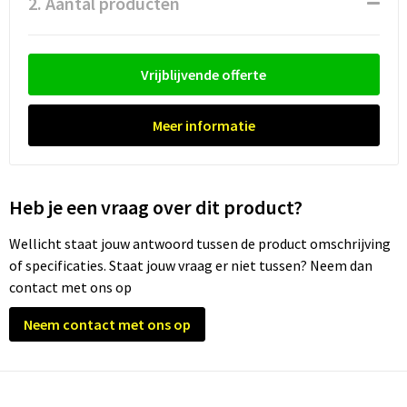
2. Aantal producten
Waterflesjes
Promotietassen
Veiligheidssignalering en Verlichting
Reistassen
Veiligheidsvesten en Veiligheidshesjes
Vrijblijvende offerte
Reistassensets
Vesten
Meer informatie
Rugzakken bedrukken
Oog- en gelaatsbescherming
Schoenentassen
Gehoorbescherming
Heb je een vraag over dit product?
Schoudertassen
Ademhalingsbescherming
Wellicht staat jouw antwoord tussen de product omschrijving
of specificaties. Staat jouw vraag er niet tussen? Neem dan
Sporttassen
Valbeveiliging
contact met ons op
Strandtassen
Neem contact met ons op
Tablettassen
Toilettassen