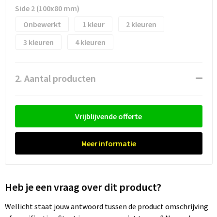
Waterflesjes
Promotietassen
Veiligheidssignalering en Verlichting
Side 2 (100x80 mm)
Onbewerkt
1
2
Reistassen
Veiligheidsvesten en Veiligheidshesjes
3
4
Reistassensets
Vesten
Rugzakken bedrukken
Oog- en gelaatsbescherming
2. Aantal producten
Schoenentassen
Gehoorbescherming
Vrijblijvende offerte
Schoudertassen
Ademhalingsbescherming
Meer informatie
Sporttassen
Valbeveiliging
Strandtassen
Heb je een vraag over dit product?
Tablettassen
Wellicht staat jouw antwoord tussen de product omschrijving
Toilettassen