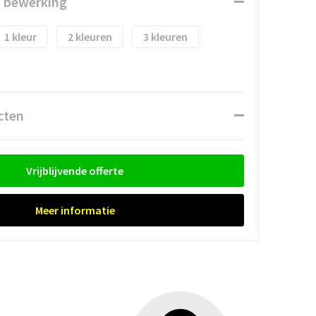
n bewerking
1
2
3
cten
Vrijblijvende offerte
Meer informatie