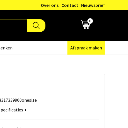
Over ons
Contact
Nieuwsbrief
0
€ 0,00
henken
Afspraak maken
3317339900onesize
specificaties