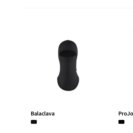
Balaclava
ProJ