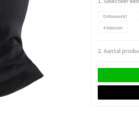
1. Selecteer ee
Onbewerkt
4
2. Aantal produ