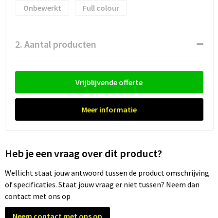
Waterflesjes
Promotietassen
Veiligheidssignalering en Verlichting
Onbewerkt
Full colour
Reistassen
Veiligheidsvesten en Veiligheidshesjes
2. Aantal producten
Reistassensets
Vesten
Rugzakken bedrukken
Oog- en gelaatsbescherming
Vrijblijvende offerte
Schoenentassen
Gehoorbescherming
Meer informatie
Schoudertassen
Ademhalingsbescherming
Sporttassen
Valbeveiliging
Heb je een vraag over dit product?
Strandtassen
Wellicht staat jouw antwoord tussen de product omschrijving
of specificaties. Staat jouw vraag er niet tussen? Neem dan
Tablettassen
contact met ons op
Toilettassen
Neem contact met ons op