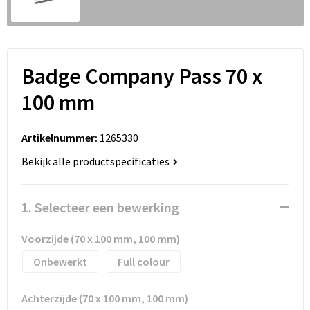
Pennen bedrukken
Sweaters
Kledingtassen
Polo's
Sinterklaas
T-Shirts bedrukken
Koeltassen en Koelboxen
Reflecterende polo's
Badge Company Pass 70 x
Sleutelhangers en Lanyards
Vesten bedrukken
Koffers en Trolleys
Reflecterende vesten
100 mm
Snoepgoed
Laptop hoezen en tassen
Regenkleding
Artikelnummer:
1265330
Spellen voor binnen en buiten
Lunchtassen
Restauranttextiel
Bekijk alle productspecificaties
Sport
Matrozentassen
Schoenen
1. Selecteer een bewerking
Themapakketten
Opbergtassen
Schorten en Sloven
Voorzijde (70 x 100 mm, 100 mm)
Veiligheid, Auto en Fiets
Opvouwbare tassen
Sweaters
Onbewerkt
Full colour
Vrije tijd en Strand
Papieren tassen
T-Shirts
Achterzijde (70 x 100 mm, 100 mm)