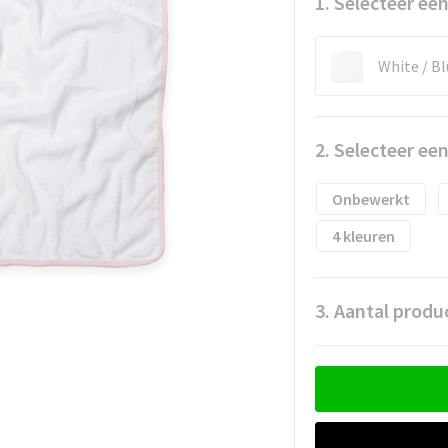
1. Selecteer een
White / Bl
2. Selecteer ee
Onbewerkt
4
3. Aantal produ