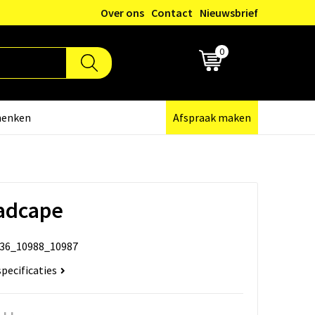
Over ons
Contact
Nieuwsbrief
0
€ 0,00
henken
Afspraak maken
Badcape
36_10988_10987
specificaties