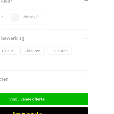
 kleur
ue
White / Pale Pink
n bewerking
1
2
3
cten
Vrijblijvende offerte
Meer informatie