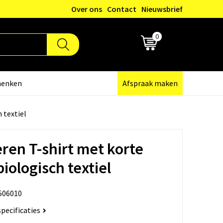
Over ons
Contact
Nieuwsbrief
0
€ 0,00
henken
Afspraak maken
 textiel
eren T-shirt met korte
ologisch textiel
506010
specificaties