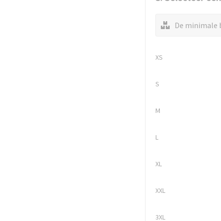
De minimale b
XS
S
M
L
XL
XXL
3XL