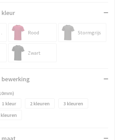
 kleur
blauw
Rood
Stormgrijs
Zwart
n bewerking
110mm)
1
2
3
n maat