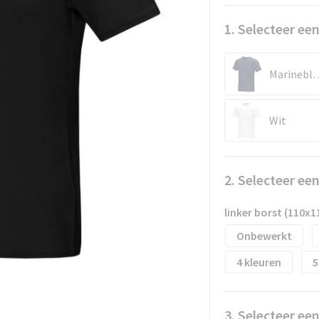
1. Selecteer een
Marine
Wit
2. Selecteer ee
linker borst (110x
Onbewerkt
4
5
3. Selecteer ee