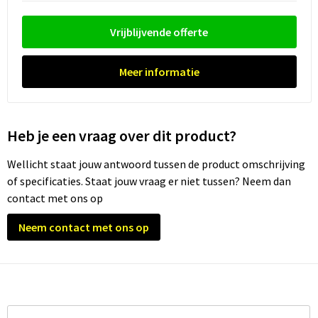
Waterflesjes
Promotietassen
Veiligheidssignalering en Verlichting
Vrijblijvende offerte
Reistassen
Veiligheidsvesten en Veiligheidshesjes
Reistassensets
Vesten
Meer informatie
Rugzakken bedrukken
Oog- en gelaatsbescherming
Heb je een vraag over dit product?
Schoenentassen
Gehoorbescherming
Wellicht staat jouw antwoord tussen de product omschrijving
Schoudertassen
Ademhalingsbescherming
of specificaties. Staat jouw vraag er niet tussen? Neem dan
contact met ons op
Sporttassen
Valbeveiliging
Neem contact met ons op
Strandtassen
Tablettassen
Toilettassen