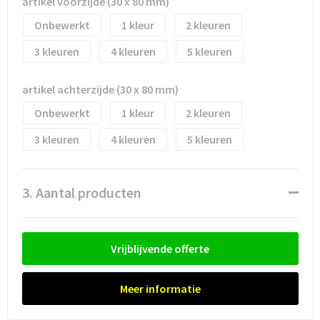
artikel voorzijde (30 x 80 mm)
Onbewerkt
1
2
Trolleys
3
4
5
Waterbestendige tassen
artikel achterzijde (30 x 80 mm)
Onbewerkt
1
2
3
4
5
3. Aantal producten
Vrijblijvende offerte
Meer informatie