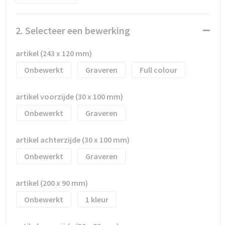
Waterflesjes
Promotietassen
Veiligheidssignalering en Verlichting
Reistassen
Veiligheidsvesten en Veiligheidshesjes
2. Selecteer een bewerking
Reistassensets
Vesten
artikel (243 x 120 mm)
Onbewerkt
Graveren
Full colour
Rugzakken bedrukken
Oog- en gelaatsbescherming
artikel voorzijde (30 x 100 mm)
Schoenentassen
Gehoorbescherming
Onbewerkt
Graveren
Schoudertassen
Ademhalingsbescherming
artikel achterzijde (30 x 100 mm)
Sporttassen
Valbeveiliging
Onbewerkt
Graveren
Strandtassen
artikel (200 x 90 mm)
Tablettassen
Onbewerkt
1
Toilettassen