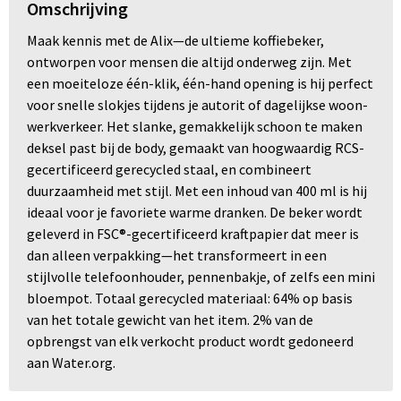
Omschrijving
Maak kennis met de Alix—de ultieme koffiebeker,
ontworpen voor mensen die altijd onderweg zijn. Met
een moeiteloze één-klik, één-hand opening is hij perfect
voor snelle slokjes tijdens je autorit of dagelijkse woon-
werkverkeer. Het slanke, gemakkelijk schoon te maken
deksel past bij de body, gemaakt van hoogwaardig RCS-
gecertificeerd gerecycled staal, en combineert
duurzaamheid met stijl. Met een inhoud van 400 ml is hij
ideaal voor je favoriete warme dranken. De beker wordt
geleverd in FSC®-gecertificeerd kraftpapier dat meer is
dan alleen verpakking—het transformeert in een
stijlvolle telefoonhouder, pennenbakje, of zelfs een mini
bloempot. Totaal gerecycled materiaal: 64% op basis
van het totale gewicht van het item. 2% van de
opbrengst van elk verkocht product wordt gedoneerd
aan Water.org.