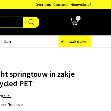
Over ons
Contact
Nieuwsbrief
0
€ 0,00
henken
Afspraak maken
cht springtouw in zakje
ycled PET
702121
specificaties