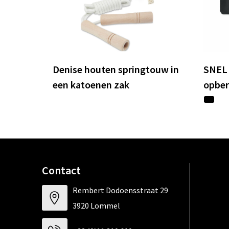
Denise houten springtouw in
SNEL 
een katoenen zak
opbe
Contact
Rembert Dodoensstraat 29
3920 Lommel