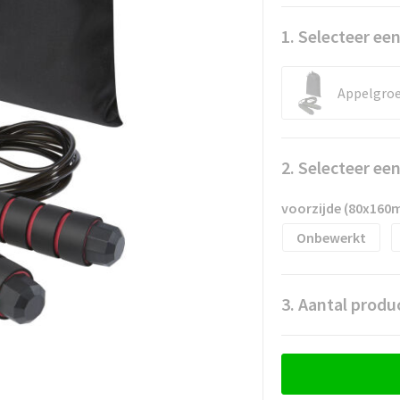
1. Selecteer een
Appelgro
2. Selecteer ee
voorzijde (80x160
Onbewerkt
3. Aantal produ