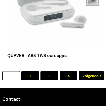
QUAVER - ABS TWS oordopjes
1
2
3
4
Volgende
Contact