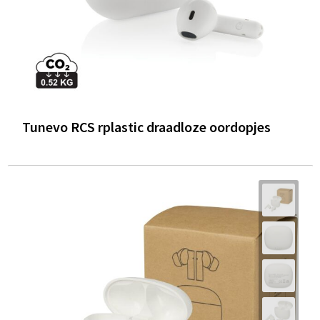
Tunevo RCS rplastic draadloze oordopjes