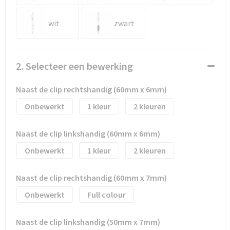
Waterflesjes
Promotietassen
Veiligheidssignalering en Verlichting
wit
zwart
Reistassen
Veiligheidsvesten en Veiligheidshesjes
Reistassensets
Vesten
2. Selecteer een bewerking
Rugzakken bedrukken
Oog- en gelaatsbescherming
Naast de clip rechtshandig (60mm x 6mm)
Schoenentassen
Gehoorbescherming
Onbewerkt
1
2
Schoudertassen
Ademhalingsbescherming
Naast de clip linkshandig (60mm x 6mm)
Onbewerkt
1
2
Sporttassen
Valbeveiliging
Strandtassen
Naast de clip rechtshandig (60mm x 7mm)
Onbewerkt
Full colour
Tablettassen
Naast de clip linkshandig (50mm x 7mm)
Toilettassen