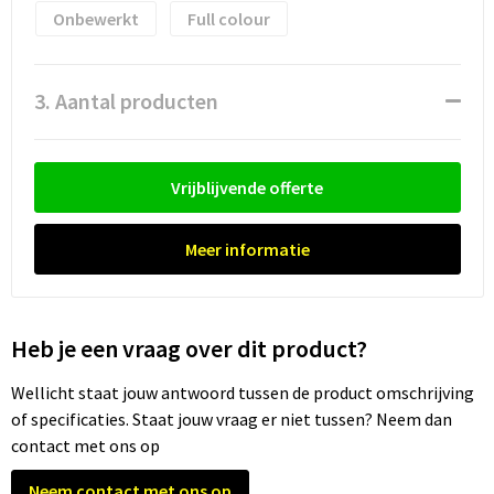
Onbewerkt
Full colour
Trolleys
3. Aantal producten
Waterbestendige tassen
Vrijblijvende offerte
Meer informatie
Heb je een vraag over dit product?
Wellicht staat jouw antwoord tussen de product omschrijving
of specificaties. Staat jouw vraag er niet tussen? Neem dan
contact met ons op
Neem contact met ons op