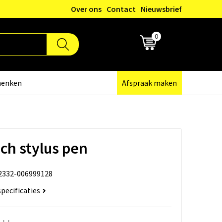
Over ons
Contact
Nieuwsbrief
0
€ 0,00
henken
Afspraak maken
ch stylus pen
2332-006999128
specificaties