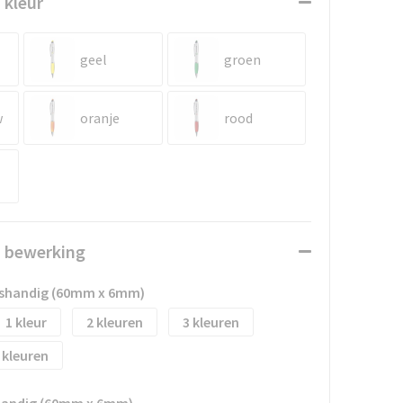
 kleur
geel
groen
w
oranje
rood
n bewerking
htshandig (60mm x 6mm)
1
2
3
shandig (60mm x 6mm)