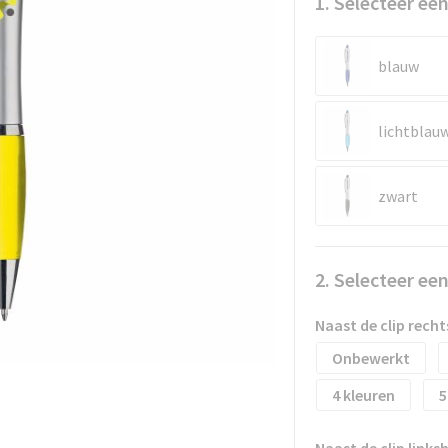
1. Selecteer een
blauw
lichtblau
zwart
2. Selecteer ee
Naast de clip rec
Onbewerkt
4
5
Naast de clip link