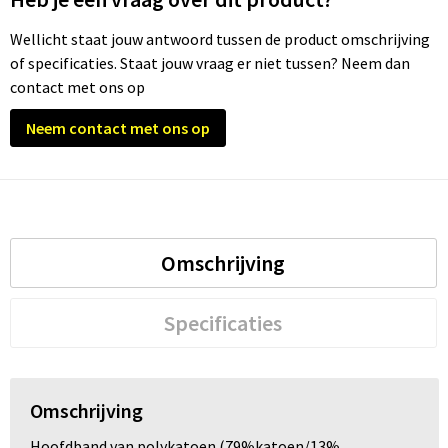
Wellicht staat jouw antwoord tussen de product omschrijving
Trolleys
of specificaties. Staat jouw vraag er niet tussen? Neem dan
contact met ons op
Waterbestendige tassen
Neem contact met ons op
Omschrijving
Specificaties
Omschrijving
Hoofdband van polykatoen (79%katoen/13%