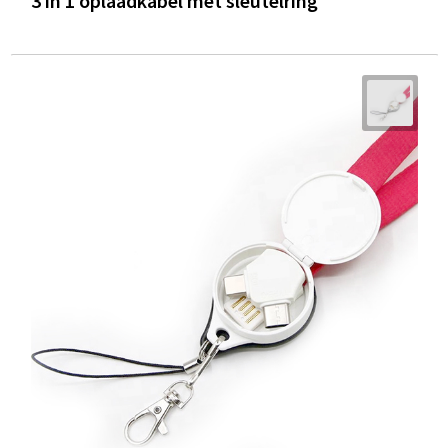
3 in 1 oplaadkabel met sleutelring