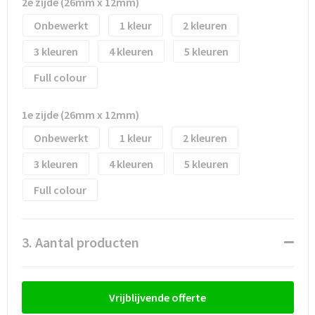
Waterflesjes
Promotietassen
Veiligheidssignalering en Verlichting
2e zijde (26mm x 12mm)
Onbewerkt
1
2
Reistassen
Veiligheidsvesten en Veiligheidshesjes
3
4
5
Reistassensets
Vesten
Full colour
Rugzakken bedrukken
Oog- en gelaatsbescherming
1e zijde (26mm x 12mm)
Onbewerkt
1
2
Schoenentassen
Gehoorbescherming
3
4
5
Schoudertassen
Ademhalingsbescherming
Full colour
Sporttassen
Valbeveiliging
3. Aantal producten
Strandtassen
Tablettassen
Vrijblijvende offerte
Toilettassen