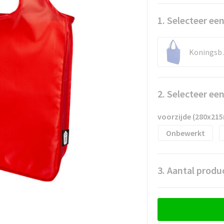
1. Selecteer een
Kon
2. Selecteer ee
voorzijde (280x21
Onbewerkt
3. Aantal produ