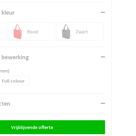
 kleur
ingsblauw
Rood
Zwart
n bewerking
5mm)
Full colour
cten
Vrijblijvende offerte