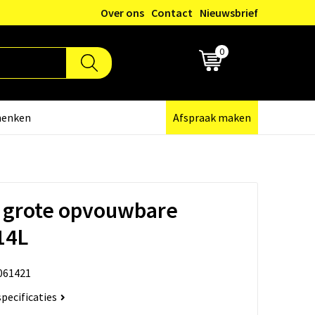
Over ons
Contact
Nieuwsbrief
0
€ 0,00
henken
Afspraak maken
 grote opvouwbare
14L
061421
specificaties