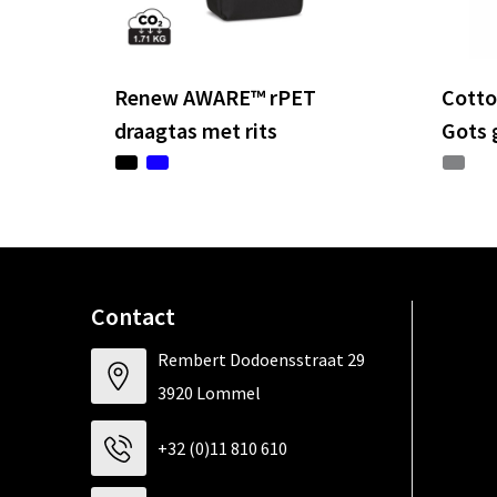
Renew AWARE™ rPET
Cotto
draagtas met rits
Gots 
Contact
Rembert Dodoensstraat 29
3920 Lommel
+32 (0)11 810 610