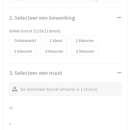
Waterflesjes
Promotietassen
Veiligheidssignalering en Verlichting
Reistassen
Veiligheidsvesten en Veiligheidshesjes
2. Selecteer een bewerking
Reistassensets
Vesten
linker borst (110x110mm)
Onbewerkt
1
2
Rugzakken bedrukken
Oog- en gelaatsbescherming
3
4
5
Schoenentassen
Gehoorbescherming
Schoudertassen
Ademhalingsbescherming
3. Selecteer een maat
Sporttassen
Valbeveiliging
De minimale bestel afname is 1 stuk(s)
Strandtassen
XS
Tablettassen
S
Toilettassen