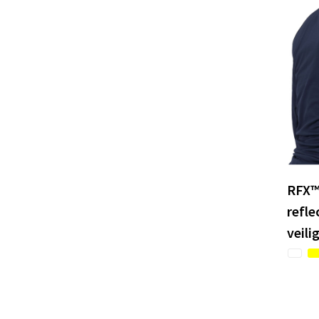
RFX™
refl
veili