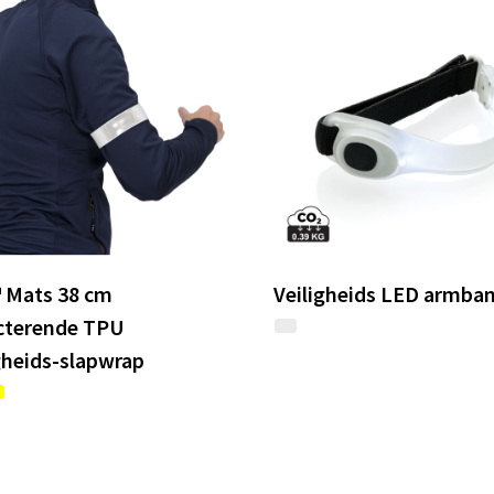
 Mats 38 cm
Veiligheids LED armba
ecterende TPU
gheids-slapwrap