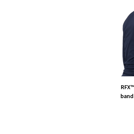
RFX™
band