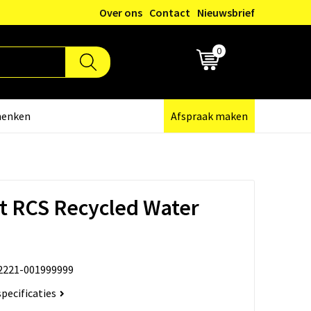
Over ons
Contact
Nieuwsbrief
0
€ 0,00
henken
Afspraak maken
t RCS Recycled Water
2221-001999999
specificaties