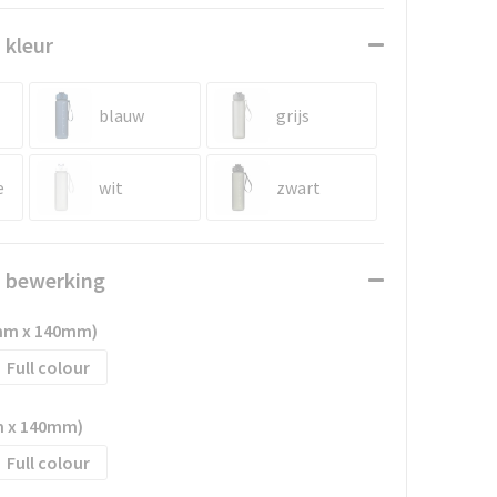
 kleur
blauw
grijs
e
wit
zwart
n bewerking
4mm x 140mm)
Full colour
mm x 140mm)
Full colour