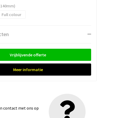
x 140mm)
Full colour
cten
Vrijblijvende offerte
Meer informatie
dan contact met ons op