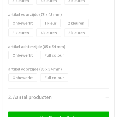
3
4
5
Waterflesjes
Promotietassen
Veiligheidssignalering en Verlichting
Reistassen
Veiligheidsvesten en Veiligheidshesjes
artikel voorzijde (75 x 45 mm)
Onbewerkt
1
2
Reistassensets
Vesten
3
4
5
Rugzakken bedrukken
Oog- en gelaatsbescherming
artikel achterzijde (85 x 54 mm)
Schoenentassen
Gehoorbescherming
Onbewerkt
Full colour
Schoudertassen
Ademhalingsbescherming
artikel voorzijde (85 x 54 mm)
Sporttassen
Valbeveiliging
Onbewerkt
Full colour
Strandtassen
2. Aantal producten
Tablettassen
Toilettassen