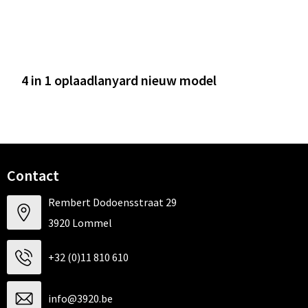
4 in 1 oplaadlanyard nieuw model
Contact
Rembert Dodoensstraat 29
3920 Lommel
+32 (0)11 810 610
info@3920.be