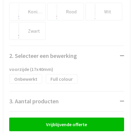
Waterflesjes
Promotietassen
Veiligheidssignalering en Verlichting
Koningsblauw
Rood
Wit
Reistassen
Veiligheidsvesten en Veiligheidshesjes
Reistassensets
Vesten
Zwart
Rugzakken bedrukken
Oog- en gelaatsbescherming
2. Selecteer een bewerking
Schoenentassen
Gehoorbescherming
voorzijde (17x40mm)
Schoudertassen
Ademhalingsbescherming
Onbewerkt
Full colour
Sporttassen
Valbeveiliging
3. Aantal producten
Strandtassen
Tablettassen
Vrijblijvende offerte
Toilettassen