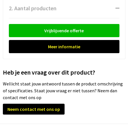
Waterflesjes
Promotietassen
Veiligheidssignalering en Verlichting
2. Aantal producten
Reistassen
Veiligheidsvesten en Veiligheidshesjes
Reistassensets
Vesten
Vrijblijvende offerte
Rugzakken bedrukken
Oog- en gelaatsbescherming
Meer informatie
Schoenentassen
Gehoorbescherming
Schoudertassen
Ademhalingsbescherming
Heb je een vraag over dit product?
Wellicht staat jouw antwoord tussen de product omschrijving
Sporttassen
Valbeveiliging
of specificaties. Staat jouw vraag er niet tussen? Neem dan
contact met ons op
Strandtassen
Neem contact met ons op
Tablettassen
Toilettassen