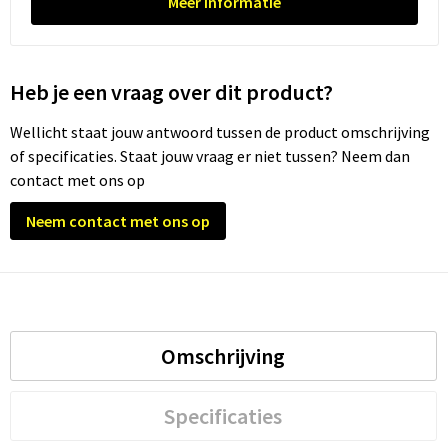
Meer informatie
Trolleys
Heb je een vraag over dit product?
Waterbestendige tassen
Wellicht staat jouw antwoord tussen de product omschrijving
of specificaties. Staat jouw vraag er niet tussen? Neem dan
contact met ons op
Neem contact met ons op
Omschrijving
Specificaties