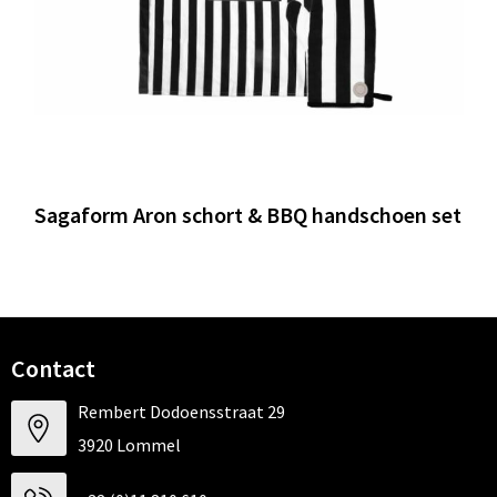
Sagaform Aron schort & BBQ handschoen set
Contact
Rembert Dodoensstraat 29
3920 Lommel