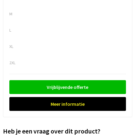
Trolleys
M
Waterbestendige tassen
L
XL
2XL
Vrijblijvende offerte
Meer informatie
Heb je een vraag over dit product?