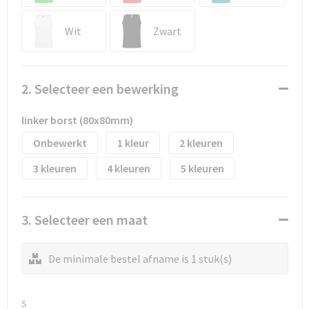
Waterflesjes
Promotietassen
Veiligheidssignalering en Verlichting
Wit
Zwart
Reistassen
Veiligheidsvesten en Veiligheidshesjes
Reistassensets
Vesten
2. Selecteer een bewerking
Rugzakken bedrukken
Oog- en gelaatsbescherming
linker borst (80x80mm)
Schoenentassen
Gehoorbescherming
Onbewerkt
1
2
3
4
5
Schoudertassen
Ademhalingsbescherming
Sporttassen
Valbeveiliging
3. Selecteer een maat
Strandtassen
De minimale bestel afname is 1 stuk(s)
Tablettassen
S
Toilettassen