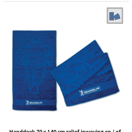
Handdoek 70 x 140 cm relief inweving en / of