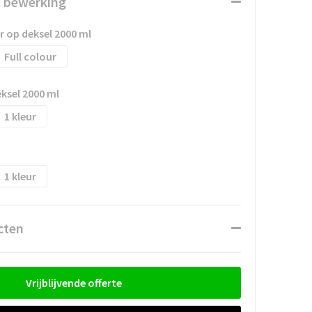
n bewerking
r op deksel 2000 ml
Full colour
ksel 2000 ml
1
1
cten
Vrijblijvende offerte