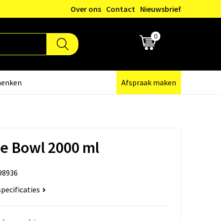
Over ons
Contact
Nieuwsbrief
0
€ 0,00
henken
Afspraak maken
e Bowl 2000 ml
98936
specificaties