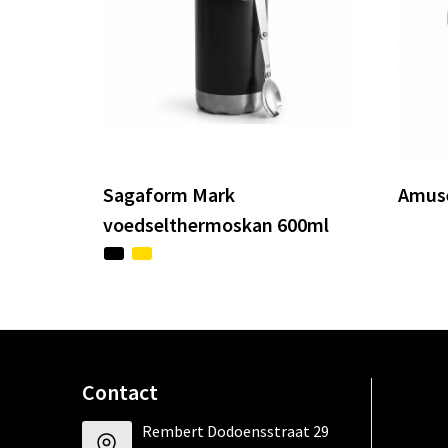
Sagaform Mark
Amuse
voedselthermoskan 600ml
Contact
Rembert Dodoensstraat 29