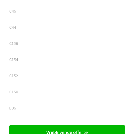
C46
C44
C156
C154
C152
C150
D96
Vrijblijvende offerte