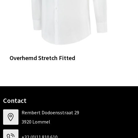
Overhemd Stretch Fitted
Contact
Rembert Dodoensstraat 29
3920 Lommel
+32 (0)11 810 610