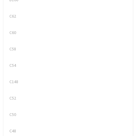
Trolleys
C62
Waterbestendige tassen
C60
C58
C54
C148
C52
C50
C48