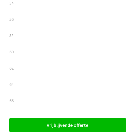
54
Trolleys
56
Waterbestendige tassen
58
60
62
64
66
Vrijblijvende offerte