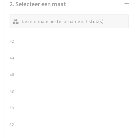
Waterflesjes
Promotietassen
Veiligheidssignalering en Verlichting
2. Selecteer een maat
Reistassen
Veiligheidsvesten en Veiligheidshesjes
De minimale bestel afname is 1 stuk(s)
Reistassensets
Vesten
42
Rugzakken bedrukken
Oog- en gelaatsbescherming
44
Schoenentassen
Gehoorbescherming
46
Schoudertassen
Ademhalingsbescherming
Sporttassen
Valbeveiliging
48
Strandtassen
50
Tablettassen
52
Toilettassen