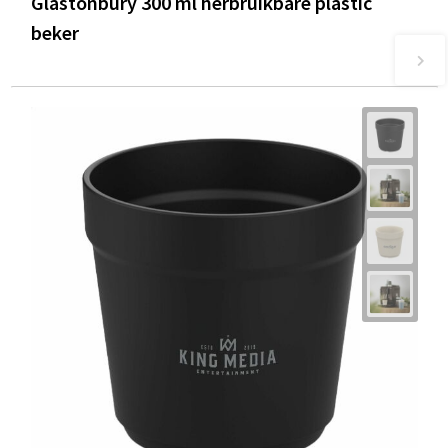
Glastonbury 300 ml herbruikbare plastic
beker