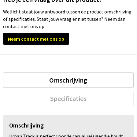
Wellicht staat jouw antwoord tussen de product omschrijving
Trolleys
of specificaties. Staat jouw vraag er niet tussen? Neem dan
contact met ons op
Waterbestendige tassen
Neem contact met ons op
Omschrijving
Specificaties
Omschrijving
Urban Track is perfect voor de casual reiziger die houdt