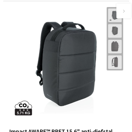
Impact AWARE™ RPET 15,6" anti-diefstal