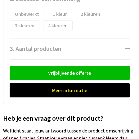
Waterflesjes
Promotietassen
Veiligheidssignalering en Verlichting
Onbewerkt
1
2
Reistassen
Veiligheidsvesten en Veiligheidshesjes
3
4
Reistassensets
Vesten
Rugzakken bedrukken
Oog- en gelaatsbescherming
3. Aantal producten
Schoenentassen
Gehoorbescherming
Vrijblijvende offerte
Schoudertassen
Ademhalingsbescherming
Meer informatie
Sporttassen
Valbeveiliging
Strandtassen
Heb je een vraag over dit product?
Tablettassen
Wellicht staat jouw antwoord tussen de product omschrijving
Toilettassen
of specificaties. Staat jouw vraag er niet tussen? Neem dan